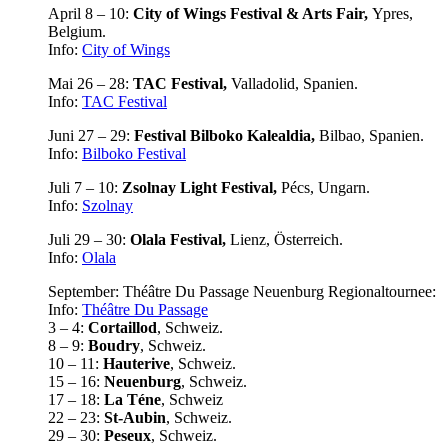
April 8 – 10:
City of Wings Festival & Arts Fair,
Ypres,
Belgium.
Info:
City of Wings
Mai 26 – 28:
TAC Festival,
Valladolid, Spanien.
Info:
TAC Festival
Juni 27 – 29:
Festival Bilboko Kalealdia,
Bilbao, Spanien.
Info:
Bilboko Festival
Juli 7 – 10:
Zsolnay Light Festival,
Pécs, Ungarn.
Info:
Szolnay
Juli 29 – 30:
Olala Festival,
Lienz, Österreich.
Info:
Olala
September: Théâtre Du Passage Neuenburg Regionaltournee:
Info:
Théâtre Du Passage
3 – 4:
Cortaillod
, Schweiz.
8 – 9:
Boudry
, Schweiz.
10 – 11:
Hauterive
, Schweiz.
15 – 16:
Neuenburg
, Schweiz.
17 – 18:
La Téne
, Schweiz
22 – 23:
St-Aubin
, Schweiz.
29 – 30:
Peseux
, Schweiz.